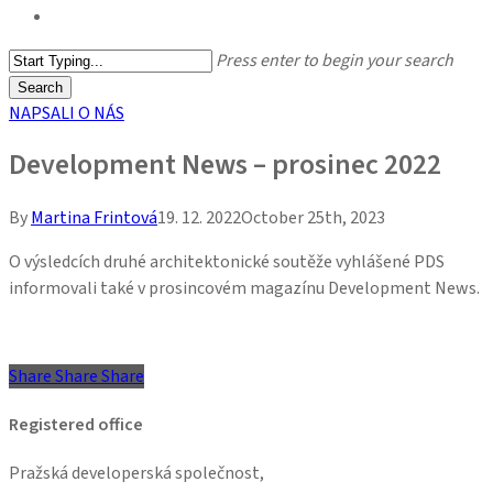
search
Press enter to begin your search
Search
Close
NAPSALI O NÁS
Search
Development News – prosinec 2022
By
Martina Frintová
19. 12. 2022
October 25th, 2023
O výsledcích druhé architektonické soutěže vyhlášené PDS
informovali také v prosincovém magazínu Development News.
Share
Share
Share
Share
Registered office
Pražská developerská společnost,