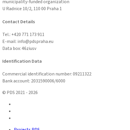
municipality-funded organization
U Radnice 10/2, 110 00 Praha 1
Contact Details
Tel.: +
420 771 173 911
E-mail: info@pdspraha.eu
Data box:
46ziusv
Identification Data
Commercial identification number: 09211322
Bank account: 2031590006/6000
© PDS 2021 - 2026
facebook
linkedin
youtube
Close
Projects PDS