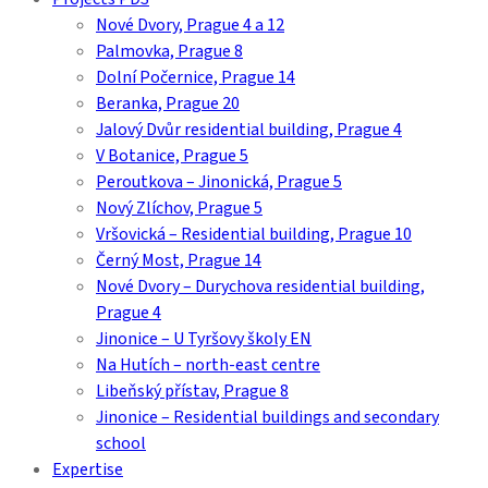
Menu
Nové Dvory, Prague 4 a 12
Palmovka, Prague 8
Dolní Počernice, Prague 14
Beranka, Prague 20
Jalový Dvůr residential building, Prague 4
V Botanice, Prague 5
Peroutkova – Jinonická, Prague 5
Nový Zlíchov, Prague 5
Vršovická – Residential building, Prague 10
Černý Most, Prague 14
Nové Dvory – Durychova residential building,
Prague 4
Jinonice – U Tyršovy školy EN
Na Hutích – north-east centre
Libeňský přístav, Prague 8
Jinonice – Residential buildings and secondary
school
Expertise