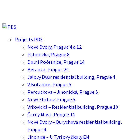
Skip
to
main
content
search
Menu
Projects PDS
Nové Dvory, Prague 4 a 12
Palmovka, Prague 8
Dolní Počernice, Prague 14
Beranka, Prague 20
Jalový Dvůr residential building, Prague 4
V Botanice, Prague 5
Peroutkova – Jinonická, Prague 5
Nový Zlíchov, Prague 5
Vršovická – Residential building, Prague 10
Černý Most, Prague 14
Nové Dvory – Durychova residential building,
Prague 4
Jinonice – U Tyršovy školy EN