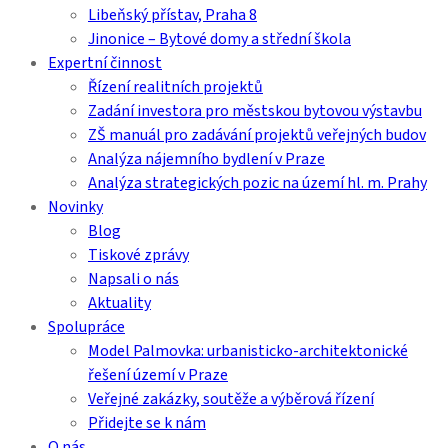
Libeňský přístav, Praha 8
Jinonice – Bytové domy a střední škola
Expertní činnost
Řízení realitních projektů
Zadání investora pro městskou bytovou výstavbu
ZŠ manuál pro zadávání projektů veřejných budov
Analýza nájemního bydlení v Praze
Analýza strategických pozic na území hl. m. Prahy
Novinky
Blog
Tiskové zprávy
Napsali o nás
Aktuality
Spolupráce
Model Palmovka: urbanisticko-architektonické
řešení území v Praze
Veřejné zakázky, soutěže a výběrová řízení
Přidejte se k nám
O nás