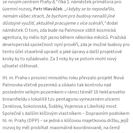
se novým centrem Prahy 8,“
říká 1. náměstek primátora pro
územní rozvoj,
Petr Hlaváček
.
„I kdyby se to nepodařilo,
nemám vůbec strach, že bychom pro budovy nenašli jiné
důstojné využití, aktuálně pracujeme s více scénáři,“
dodal
náměstek. O tom, zda bude na Palmovce sídlit kosmická
agentura, by mělo být jasno během několika měsíců. Pražská
developerská společnost nyní prověří, zda je možné budovy pro
tento účel stavebně upravit a jaké úpravy a další projektové
kroky by to vyžadovalo. Za 3 roky by se potom mohl nový
uživatel stěhovat.
Hl. m. Praha v prosinci minulého roku převzalo projekt Nová
Palmovka včetně pozemků a získalo tak kontrolu nad
posledním velkým pozemkem v rámci téměř 10 hektarového
brownfieldu v lokalitě tzv. pentagonu vymezeném ulicemi
Zenklova, Sokolovská, Švábky, Vojenova a Libeňský most.
Společně s dalším klíčovým vlastníkem – Dopravním podnikem
hl. m. Prahy (DPP) – se jedná o klíčovou majetkovou držbu, jejíž
rozvoj by měl probíhat maximálně koordinovaně, na čemž