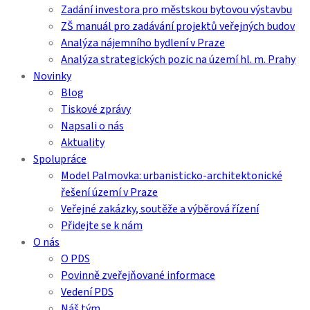
Zadání investora pro městskou bytovou výstavbu
ZŠ manuál pro zadávání projektů veřejných budov
Analýza nájemního bydlení v Praze
Analýza strategických pozic na území hl. m. Prahy
Novinky
Blog
Tiskové zprávy
Napsali o nás
Aktuality
Spolupráce
Model Palmovka: urbanisticko-architektonické
řešení území v Praze
Veřejné zakázky, soutěže a výběrová řízení
Přidejte se k nám
O nás
O PDS
Povinně zveřejňované informace
Vedení PDS
Náš tým