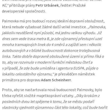
Kč,“
přibližuje plány
Petr Urbánek
, ředitel Pražské
developerské společnosti.
Palmovka má pro budoucí rozvoj ideální dopravní obslužnost,
která nebude vyžadovat žádné další velké investice.
„Palmovka,
jakkoliv neutěšeně nyní působí, má jednu velkou výhodu. Již
dnes sem vede trasa metra B, je zde významný přestupní uzel
mnoha tramvajových linek do 4 směrů a zajíždí sem i několik
autobusových a v blízké budoucnosti dokonce trolejbusová
linka. Takto dobře dopravně obsloužené území si přímo říká o
to, aby se rozvinulo v moderní funkční městskou čtvrť a
v případě, že zde bude umístěna i agentura EUSPA, půjde o
lokalitu celostátního významu,“
je přesvědčen náměstek
primátora pro dopravu
Adam Scheinherr
.
Proto, aby se nastartovala nová budoucnost Palmovky, bylo
třeba vyřešit složité majetkoprávní vztahy.
„Díky krokům z
posledních dvou let spějeme k tomu, že se městu podaří
vlastnicky sjednotit významnou část této lokality, což bude tvořit