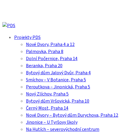
Skip
to
main
content
search
Menu
Projekty PDS
Nové Dvory, Praha 4 a 12
Palmovka, Praha 8
Dolní Počernice, Praha 14
Beranka, Praha 20
Bytový dům Jalový Dvůr, Praha 4
Smíchov – V Botanice, Praha 5
Peroutkova – Jinonická, Praha 5
Nový Zlíchov, Praha 5
Bytový dům Vršovická, Praha 10
Černý Most, Praha 14
Nové Dvory – Bytový dům Durychova, Praha 12
Jinonice – U Tyršovy školy
Na Hutích – severovýchodní centrum