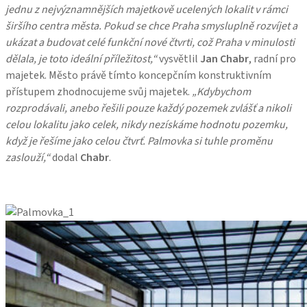
jednu z nejvýznamnějších majetkově ucelených lokalit v rámci
širšího centra města. Pokud se chce Praha smysluplně rozvíjet a
ukázat a budovat celé funkční nové čtvrti, což Praha v minulosti
dělala, je toto ideální příležitost,“
vysvětlil
Jan Chabr
, radní pro
majetek. Město právě tímto koncepčním konstruktivním
přístupem zhodnocujeme svůj majetek.
„Kdybychom
rozprodávali, anebo řešili pouze každý pozemek zvlášť a nikoli
celou lokalitu jako celek, nikdy nezískáme hodnotu pozemku,
když je řešíme jako celou čtvrť. Palmovka si tuhle proměnu
zaslouží,“
dodal
Chabr
.