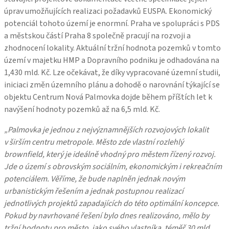
úprav umožňujících realizaci požadavků EUSPA. Ekonomický
potenciál tohoto území je enormní. Praha ve spolupráci s PDS
a městskou částí Praha 8 společně pracují na rozvoji a
zhodnocení lokality. Aktuální tržní hodnota pozemků v tomto
území v majetku HMP a Dopravního podniku je odhadována na
1,430 mld. Kč. Lze očekávat, že díky vypracované územní studii,
iniciaci změn územního plánu a dohodě o narovnání týkající se
objektu Centrum Nová Palmovka dojde během příštích let k
navýšení hodnoty pozemků až na 6,5 mld. Kč.
„Palmovka je jednou z nejvýznamnějších rozvojových lokalit
v širším centru metropole. Město zde vlastní rozlehlý
brownfield, který je ideálně vhodný pro městem řízený rozvoj.
Jde o území s obrovským sociálním, ekonomickým i rekreačním
potenciálem. Věříme, že bude naplněn jednak novým
urbanistickým řešením a jednak postupnou realizací
jednotlivých projektů zapadajících do této optimální koncepce.
Pokud by navrhované řešení bylo dnes realizováno, mělo by
tržní hodnotu pro město, jako svého vlastníka, téměř 30 mld.