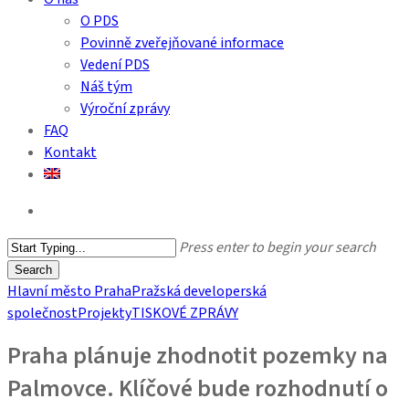
O PDS
Povinně zveřejňované informace
Vedení PDS
Náš tým
Výroční zprávy
FAQ
Kontakt
search
Press enter to begin your search
Search
Close
Hlavní město Praha
Pražská developerská
Search
společnost
Projekty
TISKOVÉ ZPRÁVY
Praha plánuje zhodnotit pozemky na
Palmovce. Klíčové bude rozhodnutí o