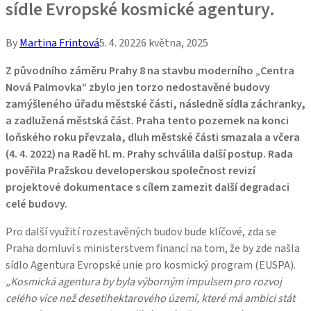
sídle Evropské kosmické agentury.
By
Martina Frintová
5. 4. 2022
6 května, 2025
Z původního záměru Prahy 8 na stavbu moderního „Centra
Nová Palmovka“ zbylo jen torzo nedostavěné budovy
zamýšleného úřadu městské části, následně sídla záchranky,
a zadlužená městská část. Praha tento pozemek na konci
loňského roku převzala, dluh městské části smazala a včera
(4. 4. 2022) na Radě hl. m. Prahy schválila další postup. Rada
pověřila Pražskou developerskou společnost revizí
projektové dokumentace s cílem zamezit další degradaci
celé budovy.
Pro další využití rozestavěných budov bude klíčové, zda se
Praha domluví s ministerstvem financí na tom, že by zde našla
sídlo Agentura Evropské unie pro kosmický program (EUSPA).
„Kosmická agentura by byla výborným impulsem pro rozvoj
celého více než desetihektarového území, které má ambici stát