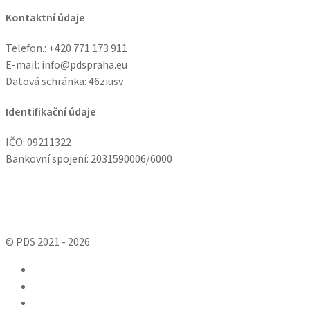
Kontaktní údaje
Telefon.: +
420 771 173 911
E-mail: info@pdspraha.eu
Datová schránka:
46ziusv
Identifikační údaje
IČO: 09211322
Bankovní spojení: 2031590006/6000
© PDS 2021 - 2026
facebook
linkedin
youtube