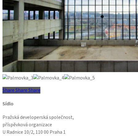
Share
Share
Share
Share
Sídlo
Pražská developerská společnost,
příspěvková organizace
U Radnice 10/2, 110 00 Praha 1