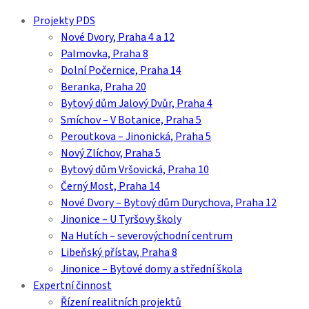
Close
Projekty PDS
Menu
Nové Dvory, Praha 4 a 12
Palmovka, Praha 8
Dolní Počernice, Praha 14
Beranka, Praha 20
Bytový dům Jalový Dvůr, Praha 4
Smíchov – V Botanice, Praha 5
Peroutkova – Jinonická, Praha 5
Nový Zlíchov, Praha 5
Bytový dům Vršovická, Praha 10
Černý Most, Praha 14
Nové Dvory – Bytový dům Durychova, Praha 12
Jinonice – U Tyršovy školy
Na Hutích – severovýchodní centrum
Libeňský přístav, Praha 8
Jinonice – Bytové domy a střední škola
Expertní činnost
Řízení realitních projektů