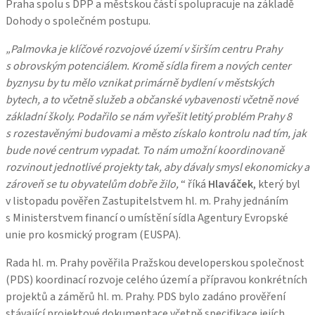
Praha spolu s DPP a městskou částí spolupracuje na základě
Dohody o společném postupu.
„Palmovka je klíčové rozvojové území v širším centru Prahy
s obrovským potenciálem. Kromě sídla firem a nových center
byznysu by tu mělo vznikat primárně bydlení v městských
bytech, a to včetně služeb a občanské vybavenosti včetně nové
základní školy. Podařilo se nám vyřešit letitý problém Prahy 8
s rozestavěnými budovami a město získalo kontrolu nad tím, jak
bude nové centrum vypadat. To nám umožní koordinovaně
rozvinout jednotlivé projekty tak, aby dávaly smysl ekonomicky a
zároveň se tu obyvatelům dobře žilo,
“ říká
Hlaváček
, který byl
v listopadu pověřen Zastupitelstvem hl. m. Prahy jednáním
s Ministerstvem financí o umístění sídla Agentury Evropské
unie pro kosmický program (EUSPA).
Rada hl. m. Prahy pověřila Pražskou developerskou společnost
(PDS) koordinací rozvoje celého území a přípravou konkrétních
projektů a záměrů hl. m. Prahy. PDS bylo zadáno prověření
stávající projektové dokumentace včetně specifikace jejích