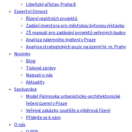
Libeňský přístav, Praha 8
Expertní činnost
Řízení realitních projektů
Zadání investora pro městskou bytovou výstavbu
ZŠ manuál pro zadávání projektů veřejných budov
Analýza nájemního bydlení v Praze
Analýza strategických pozic na území hl. m. Prahy
Novinky
Blog
Tiskové zprávy
Napsali o nás
Aktuality
Spolupráce
Model Palmovka: urbanisticko-architektonické
řešení území v Praze
Veřejné zakázky, soutěže a výběrová řízení
Přidejte se k nám
O nás
O PDS