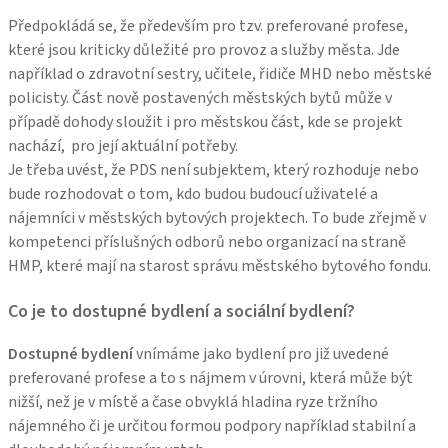
Předpokládá se, že především pro tzv. preferované profese,
které jsou kriticky důležité pro provoz a služby města. Jde
například o zdravotní sestry, učitele, řidiče MHD nebo městské
policisty. Část nově postavených městských bytů může v
případě dohody sloužit i pro městskou část, kde se projekt
nachází, pro její aktuální potřeby.
Je třeba uvést, že PDS není subjektem, který rozhoduje nebo
bude rozhodovat o tom, kdo budou budoucí uživatelé a
nájemníci v městských bytových projektech. To bude zřejmě v
kompetenci příslušných odborů nebo organizací na straně
HMP, které mají na starost správu městského bytového fondu.
Co je to dostupné bydlení a sociální bydlení?
Dostupné bydlení
vnímáme jako bydlení pro již uvedené
preferované profese a to s nájmem v úrovni, která může být
nižší, než je v místě a čase obvyklá hladina ryze tržního
nájemného či je určitou formou podpory například stabilní a