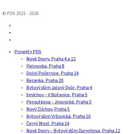
© PDS 2021 - 2026
facebook
linkedin
youtube
Close
Projekty PDS
Menu
Nové Dvory, Praha 4 a 12
Palmovka, Praha 8
Dolní Počernice, Praha 14
Beranka, Praha 20
Bytový dům Jalový Dvůr, Praha 4
Smíchov – V Botanice, Praha 5
Peroutkova – Jinonická, Praha 5
Nový Zlíchov, Praha 5
Bytový dům Vršovická, Praha 10
Černý Most, Praha 14
Nové Dvory – Bytový dům Durychova, Praha 12