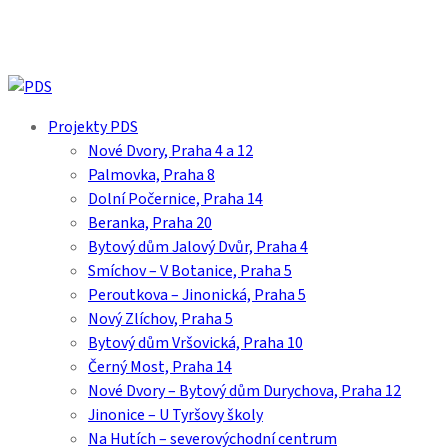
Skip
to
main
content
search
Menu
Projekty PDS
Nové Dvory, Praha 4 a 12
Palmovka, Praha 8
Dolní Počernice, Praha 14
Beranka, Praha 20
Bytový dům Jalový Dvůr, Praha 4
Smíchov – V Botanice, Praha 5
Peroutkova – Jinonická, Praha 5
Nový Zlíchov, Praha 5
Bytový dům Vršovická, Praha 10
Černý Most, Praha 14
Nové Dvory – Bytový dům Durychova, Praha 12
Jinonice – U Tyršovy školy
Na Hutích – severovýchodní centrum