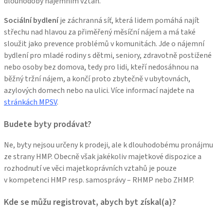
dlouhodobý nájemním vztah.
Sociální bydlení
je záchranná síť, která lidem pomáhá najít
střechu nad hlavou za přiměřený měsíční nájem a má také
sloužit jako prevence problémů v komunitách. Jde o nájemní
bydlení pro mladé rodiny s dětmi, seniory, zdravotně postižené
nebo osoby bez domova, tedy pro lidi, kteří nedosáhnou na
běžný tržní nájem, a končí proto zbytečně v ubytovnách,
azylových domech nebo na ulici. Více informací najdete na
stránkách MPSV
.
Budete byty prodávat?
Ne, byty nejsou určeny k prodeji, ale k dlouhodobému pronájmu
ze strany HMP. Obecně však jakékoliv majetkové dispozice a
rozhodnutí ve věci majetkoprávních vztahů je pouze
v kompetenci HMP resp. samosprávy – RHMP nebo ZHMP.
Kde se můžu registrovat, abych byt získal(a)?