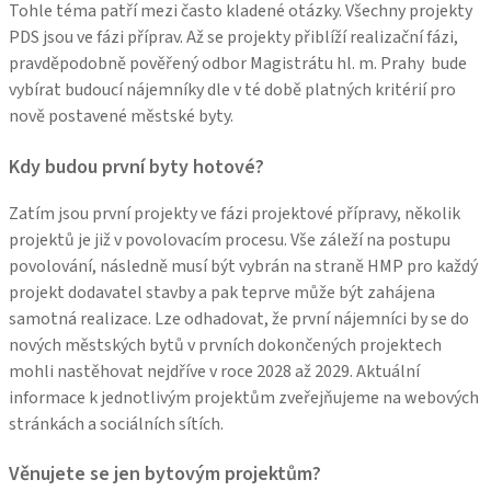
Tohle téma patří mezi často kladené otázky. Všechny projekty
PDS jsou ve fázi příprav. Až se projekty přiblíží realizační fázi,
pravděpodobně pověřený odbor Magistrátu hl. m. Prahy bude
vybírat budoucí nájemníky dle v té době platných kritérií pro
nově postavené městské byty.
Kdy budou první byty hotové?
Zatím jsou první projekty ve fázi projektové přípravy, několik
projektů je již v povolovacím procesu. Vše záleží na postupu
povolování, následně musí být vybrán na straně HMP pro každý
projekt dodavatel stavby a pak teprve může být zahájena
samotná realizace. Lze odhadovat, že první nájemníci by se do
nových městských bytů v prvních dokončených projektech
mohli nastěhovat nejdříve v roce 2028 až 2029. Aktuální
informace k jednotlivým projektům zveřejňujeme na webových
stránkách a sociálních sítích.
Věnujete se jen bytovým projektům?