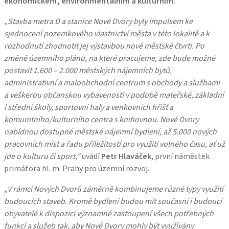
ekonomickém, environmentálním a kulturním.
„Stavba metra D a stanice Nové Dvory byly impulsem ke
sjednocení pozemkového vlastnictví města v této lokalitě a k
rozhodnutí zhodnotit jej výstavbou nové městské čtvrti. Po
změně územního plánu, na které pracujeme, zde bude možné
postavit 1.600 – 2.000 městských nájemních bytů,
administrativní a maloobchodní centrum s obchody a službami
a veškerou občanskou vybaveností v podobě mateřské, základní
i střední školy, sportovní haly a venkovních hřišť a
komunitního/kulturního centra s knihovnou. Nové Dvory
nabídnou dostupné městské nájemní bydlení, až 5.000 nových
pracovních míst a řadu příležitostí pro využití volného času, ať už
jde o kulturu či sport,“
uvádí
Petr Hlaváček
, první náměstek
primátora hl. m. Prahy pro územní rozvoj.
„V rámci Nových Dvorů záměrně kombinujeme různé typy využití
budoucích staveb. Kromě bydlení budou mít současní i budoucí
obyvatelé k dispozici významné zastoupení všech potřebných
funkcí a služeb tak, aby Nové Dvory mohly být využívány