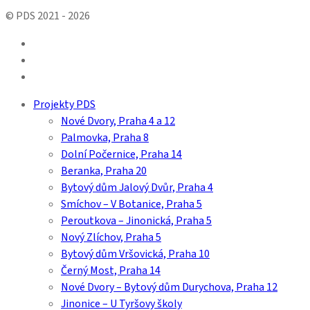
© PDS 2021 - 2026
facebook
linkedin
youtube
Close
Projekty PDS
Menu
Nové Dvory, Praha 4 a 12
Palmovka, Praha 8
Dolní Počernice, Praha 14
Beranka, Praha 20
Bytový dům Jalový Dvůr, Praha 4
Smíchov – V Botanice, Praha 5
Peroutkova – Jinonická, Praha 5
Nový Zlíchov, Praha 5
Bytový dům Vršovická, Praha 10
Černý Most, Praha 14
Nové Dvory – Bytový dům Durychova, Praha 12
Jinonice – U Tyršovy školy