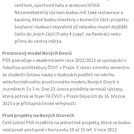
centrum, sportovní halu a venkovní hřiště.
Nezanedbatelný význam budou mít také restaurace a
kavárny, které budou otevřeny v komerční části projektu.
Současní i budoucí obyvatelé již nebudou muset dojíždět
často do jiných částí Prahy 4 (např. na Pankrác) nebo
přímo do centra města.
Prostorový model Nových Dvorů
PDS pokračuje v akademickém roce 2022/2023 ve spolupráci s
Fakultou architektury ČVUT v Praze. V rámci zimního semestru
se studenti Ústavu nauky o budovách podíleli na návrhu
velkoformátového prostorového modelu Nových Dvorů o
rozměrech 3 x 3 m. Dne 23. února proběhla vernisáž výstavy,
která potrvá ve foyer FA ČVUT v Praze Dejvicích do 16. března
2023 a je přístupná široké veřejnosti.
První projekty na Nových Dvorech
Celé území PDS rozdělila na jednotlivé projekty, které se budou
realizovat postupně v horizontu 10 až 15 let. V roce 2022