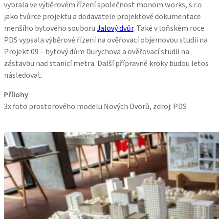
vybrala ve výběrovém řízení společnost monom works, s.r.o
jako tvůrce projektu a dodavatele projektové dokumentace
menšího bytového souboru
Jalový dvůr
. Také v loňském roce
PDS vypsala výběrové řízení na ověřovací objemovou studii na
Projekt 09 – bytový dům Durychova a ověřovací studii na
zástavbu nad stanicí metra. Další přípravné kroky budou letos
následovat.
Přílohy
:
3x foto prostorového modelu Nových Dvorů, zdroj: PDS