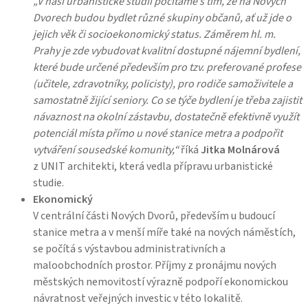
„V naší urbanistické studii počítáme s tím, že na Nových
Dvorech budou bydlet různé skupiny občanů, ať už jde o
jejich věk či socioekonomický status. Záměrem hl. m.
Prahy je zde vybudovat kvalitní dostupné nájemní bydlení,
které bude určené především pro tzv. preferované profese
(učitele, zdravotníky, policisty), pro rodiče samoživitele a
samostatně žijící seniory. Co se týče bydlení je třeba zajistit
návaznost na okolní zástavbu, dostatečně efektivně využít
potenciál místa přímo u nové stanice metra a podpořit
vytváření sousedské komunity,“
říká
Jitka Molnárová
z UNIT architekti, která vedla přípravu urbanistické
studie.
Ekonomický
V centrální části Nových Dvorů, především u budoucí
stanice metra a v menší míře také na nových náměstích,
se počítá s výstavbou administrativních a
maloobchodních prostor. Příjmy z pronájmu nových
městských nemovitostí výrazně podpoří ekonomickou
návratnost veřejných investic v této lokalitě.