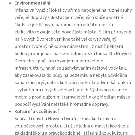
Environmentální
Intenzivní využití lokality přímo napojené na různé druhy
veřejné dopravy s dostatkem veřejných služeb včetně
školství je klíčovým parametrem udržitelnosti a
efektivity rozvoje této nové části města. S tím přirozeně
na Nových Dvorech vznikne také velkorysý veřejný
prostor tvořený několika náměstími, z nichž některá
budou propojena s parkem Jalodvorská louka. Na Nových
Dvorech se počítá s rozvojem modrozelené
infrastruktury, např. se zachytáváním dešťové vody tak,
aby zasakovala do půdy na pozemku a nebyla odváděna
kanalizací pryč, dále s kultivací parku Jalodvorská louka a
s vytvořením nových zelených ploch. Výstavbou stanice
metra a prodloužením tramvajové linky z Modřan město
podpoří využívání městské hromadné dopravy.
Kulturní a vzdělávací
Součástí návrhu Nových Dvorů je řada kulturních a
volnočasových prostor, ať už se jedná o mateřskou školu,
základní školu a pravděpodobně i střední školy, kulturní