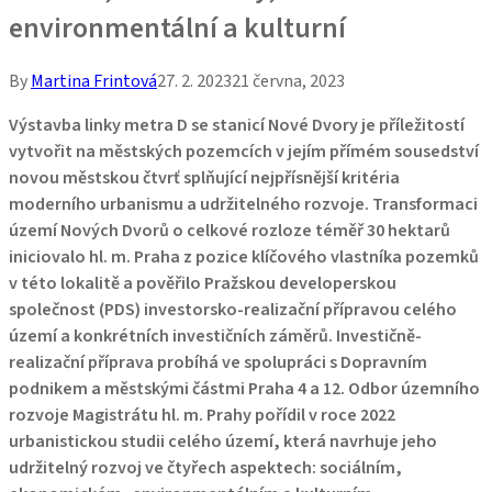
environmentální a kulturní
By
Martina Frintová
27. 2. 2023
21 června, 2023
Výstavba linky metra D se stanicí Nové Dvory je příležitostí
vytvořit na městských pozemcích v jejím přímém sousedství
novou městskou čtvrť splňující nejpřísnější kritéria
moderního urbanismu a udržitelného rozvoje. Transformaci
území Nových Dvorů o celkové rozloze téměř 30 hektarů
iniciovalo hl. m. Praha z pozice klíčového vlastníka pozemků
v této lokalitě a pověřilo Pražskou developerskou
společnost (PDS) investorsko-realizační přípravou celého
území a konkrétních investičních záměrů. Investičně-
realizační příprava probíhá ve spolupráci s Dopravním
podnikem a městskými částmi Praha 4 a 12. Odbor územního
rozvoje Magistrátu hl. m. Prahy pořídil v roce 2022
urbanistickou studii celého území, která navrhuje jeho
udržitelný rozvoj ve čtyřech aspektech: sociálním,