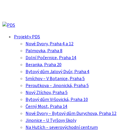
Skip
to
main
content
search
Menu
Projekty PDS
Nové Dvory, Praha 4 a 12
Palmovka, Praha 8
Dolní Počernice, Praha 14
Beranka, Praha 20
Bytový dům Jalový Dvůr, Praha 4
Smíchov – V Botanice, Praha 5
Peroutkova – Jinonická, Praha 5
Nový Zlíchov, Praha 5
Bytový dům Vršovická, Praha 10
Černý Most, Praha 14
Nové Dvory – Bytový dům Durychova, Praha 12
Jinonice – U Tyršovy školy
Na Hutích – severovýchodní centrum