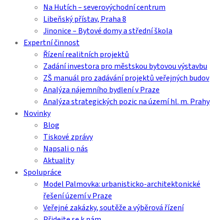
Na Hutích – severovýchodní centrum
Libeňský přístav, Praha 8
Jinonice – Bytové domy a střední škola
Expertní činnost
Řízení realitních projektů
Zadání investora pro městskou bytovou výstavbu
ZŠ manuál pro zadávání projektů veřejných budov
Analýza nájemního bydlení v Praze
Analýza strategických pozic na území hl. m. Prahy
Novinky
Blog
Tiskové zprávy
Napsali o nás
Aktuality
Spolupráce
Model Palmovka: urbanisticko-architektonické
řešení území v Praze
Veřejné zakázky, soutěže a výběrová řízení
Přidejte se k nám