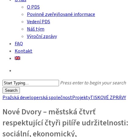
O PDS
Povinně zveřejňované informace
Vedení PDS
Náš tým
Výroční zprávy
FAQ
Kontakt
search
Press enter to begin your search
Search
Close
Pražská developerská společnost
Projekty
TISKOVÉ ZPRÁVY
Search
Nové Dvory – městská čtvrť
respektující čtyři pilíře udržitelnosti:
sociální, ekonomický,