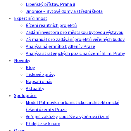
Libeňský přístav, Praha 8
Jinonice – Bytové domy a střední škola
Expertní činnost
Řízení realitních projektů
Zadání investora pro městskou bytovou výstavbu
ZŠ manuál pro zadávání projektů veřejných budov
Analýza nájemního bydlení v Praze
Analýza strategických pozic na území hl. m. Prahy
Novinky
Blog
Tiskové zprávy
Napsali o nás
Aktuality
Spolupráce
Model Palmovka: urbanisticko-architektonické
řešení území v Praze
Veřejné zakázky, soutěže a výběrová řízení
Přidejte se k nám
O nás