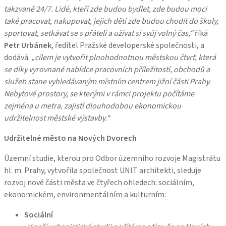
takzvaně 24/7. Lidé, kteří zde budou bydlet, zde budou moci
také pracovat, nakupovat, jejich děti zde budou chodit do školy,
sportovat, setkávat se s přáteli a užívat si svůj volný čas,“
říká
Petr Urbánek
, ředitel Pražské developerské společnosti, a
dodává:
„cílem je vytvořit plnohodnotnou městskou čtvrť, která
se díky vyrovnané nabídce pracovních příležitostí, obchodů a
služeb stane vyhledávaným místním centrem jižní části Prahy.
Nebytové prostory, se kterými v rámci projektu počítáme
zejména u metra, zajistí dlouhodobou ekonomickou
udržitelnost městské výstavby.“
Udržitelné město na Nových Dvorech
Územní studie, kterou pro Odbor územního rozvoje Magistrátu
hl. m. Prahy, vytvořila společnost UNIT architekti, sleduje
rozvoj nové části města ve čtyřech ohledech: sociálním,
ekonomickém, environmentálním a kulturním:
Sociální