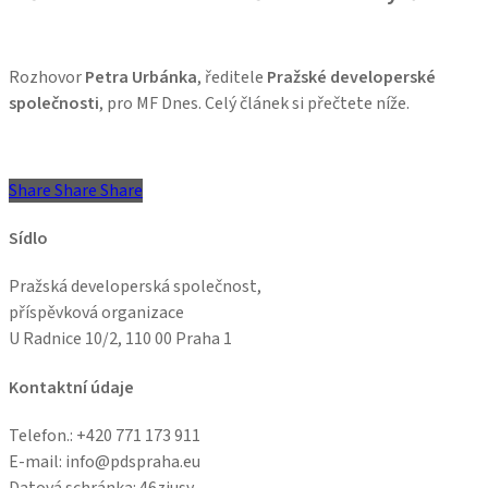
Rozhovor
Petra Urbánka
, ředitele
Pražské developerské
společnosti
, pro MF Dnes. Celý článek si přečtete níže.
Share
Share
Share
Share
Sídlo
Pražská developerská společnost,
příspěvková organizace
U Radnice 10/2, 110 00 Praha 1
Kontaktní údaje
Telefon.: +
420 771 173 911
E-mail: info@pdspraha.eu
Datová schránka:
46ziusv