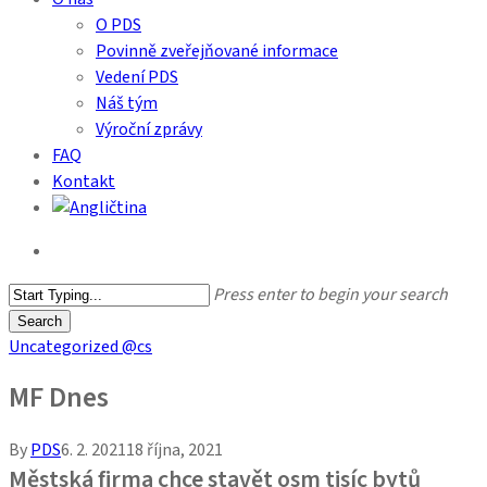
O PDS
Povinně zveřejňované informace
Vedení PDS
Náš tým
Výroční zprávy
FAQ
Kontakt
search
Press enter to begin your search
Search
Close
Uncategorized @cs
Search
MF Dnes
By
PDS
6. 2. 2021
18 října, 2021
Městská firma chce stavět osm tisíc bytů