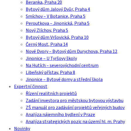
Beranka, Praha 20
Bytový dům Jalový Dvůr, Praha 4
Smíchov – V Botanice, Praha 5
Peroutkova – Jinonická, Praha 5
Nový Zlíchov, Praha 5
Bytový dům Vršovická, Praha 10
Černý Most, Praha 14
Nové Dvory – Bytový dům Durychova, Praha 12
Jinonice – U Tyršovy školy
Na Hutích – severovýchodní centrum
Libeňský přístav, Praha 8
Jinonice – Bytové domy a střední škola
Expertní činnost
Řízení realitních projektů
Zadání investora pro městskou bytovou výstavbu
ZŠ manuál pro zadávání projektů veřejných budov
Analýza nájemního bydlení v Praze
Analýza strategických pozic na území hl. m. Prahy
Novinky