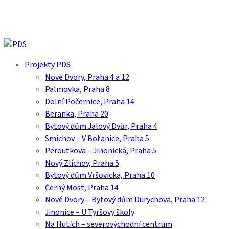
Skip
to
main
content
search
Menu
Projekty PDS
Nové Dvory, Praha 4 a 12
Palmovka, Praha 8
Dolní Počernice, Praha 14
Beranka, Praha 20
Bytový dům Jalový Dvůr, Praha 4
Smíchov – V Botanice, Praha 5
Peroutkova – Jinonická, Praha 5
Nový Zlíchov, Praha 5
Bytový dům Vršovická, Praha 10
Černý Most, Praha 14
Nové Dvory – Bytový dům Durychova, Praha 12
Jinonice – U Tyršovy školy
Na Hutích – severovýchodní centrum