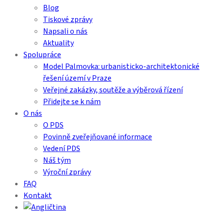
Blog
Tiskové zprávy
Napsali o nás
Aktuality
Spolupráce
Model Palmovka: urbanisticko-architektonické
řešení území v Praze
Veřejné zakázky, soutěže a výběrová řízení
Přidejte se k nám
O nás
O PDS
Povinně zveřejňované informace
Vedení PDS
Náš tým
Výroční zprávy
FAQ
Kontakt