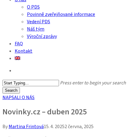
O PDS
Povinně zveřejňované informace
Vedení PDS
Náš tým
Výroční zprávy
FAQ
Kontakt
search
Press enter to begin your search
Search
Close
NAPSALI O NÁS
Search
Novinky.cz – duben 2025
By
Martina Frintová
15. 4. 2025
2 června, 2025