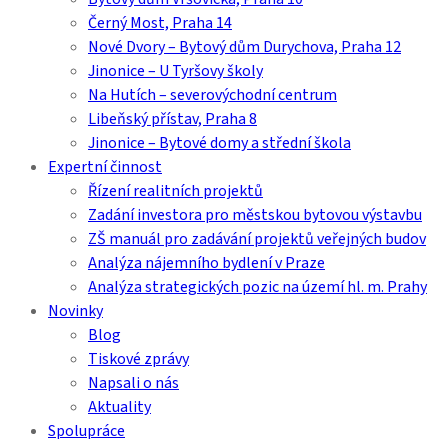
Černý Most, Praha 14
Nové Dvory – Bytový dům Durychova, Praha 12
Jinonice – U Tyršovy školy
Na Hutích – severovýchodní centrum
Libeňský přístav, Praha 8
Jinonice – Bytové domy a střední škola
Expertní činnost
Řízení realitních projektů
Zadání investora pro městskou bytovou výstavbu
ZŠ manuál pro zadávání projektů veřejných budov
Analýza nájemního bydlení v Praze
Analýza strategických pozic na území hl. m. Prahy
Novinky
Blog
Tiskové zprávy
Napsali o nás
Aktuality
Spolupráce