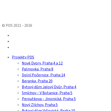
© PDS 2021 - 2026
facebook
linkedin
youtube
Close
Projekty PDS
Menu
Nové Dvory, Praha 4 a 12
Palmovka, Praha 8
Dolní Počernice, Praha 14
Beranka, Praha 20
Bytový dům Jalový Dvůr, Praha 4
Smíchov – V Botanice, Praha 5
Peroutkova – Jinonická, Praha 5
Nový Zlíchov, Praha 5
Bytový dům Vršovická, Praha 10