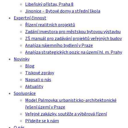
Libeňský přístav, Praha 8
Jinonice – Bytové domy a střední škola
Expertní činnost
Řízení realitních projektů
Zadání investora pro městskou bytovou výstavbu
ZŠ manuál pro zadávání projektů veřejných budov
Analýza nájemního bydlení v Praze
Analýza strategických pozic na území hl. m. Prahy
Novinky
Blog
Tiskové zprávy
Napsali o nás
Aktuality
Spolupráce
Model Palmovka: urbanisticko-architektonické
řešení území v Praze
Veřejné zakázky, soutěže a výběrová řízení
Přidejte se k nám
O nás