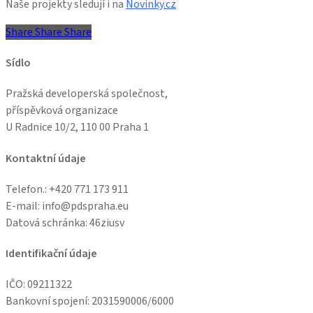
Naše projekty sledují i na
Novinky.cz
Share
Share
Share
Share
Sídlo
Pražská developerská společnost,
příspěvková organizace
U Radnice 10/2, 110 00 Praha 1
Kontaktní údaje
Telefon.: +
420 771 173 911
E-mail: info@pdspraha.eu
Datová schránka:
46ziusv
Identifikační údaje
IČO: 09211322
Bankovní spojení: 2031590006/6000