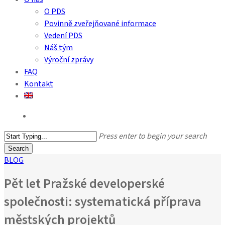
O PDS
Povinně zveřejňované informace
Vedení PDS
Náš tým
Výroční zprávy
FAQ
Kontakt
search
Press enter to begin your search
Search
Close
BLOG
Search
Pět let Pražské developerské
společnosti: systematická příprava
městských projektů