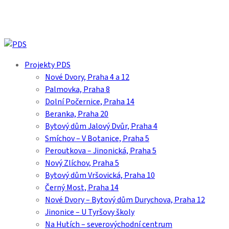
Skip
to
main
content
search
Menu
Projekty PDS
Nové Dvory, Praha 4 a 12
Palmovka, Praha 8
Dolní Počernice, Praha 14
Beranka, Praha 20
Bytový dům Jalový Dvůr, Praha 4
Smíchov – V Botanice, Praha 5
Peroutkova – Jinonická, Praha 5
Nový Zlíchov, Praha 5
Bytový dům Vršovická, Praha 10
Černý Most, Praha 14
Nové Dvory – Bytový dům Durychova, Praha 12
Jinonice – U Tyršovy školy
Na Hutích – severovýchodní centrum