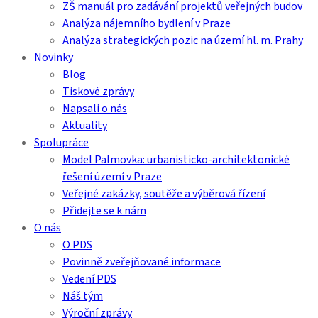
ZŠ manuál pro zadávání projektů veřejných budov
Analýza nájemního bydlení v Praze
Analýza strategických pozic na území hl. m. Prahy
Novinky
Blog
Tiskové zprávy
Napsali o nás
Aktuality
Spolupráce
Model Palmovka: urbanisticko-architektonické
řešení území v Praze
Veřejné zakázky, soutěže a výběrová řízení
Přidejte se k nám
O nás
O PDS
Povinně zveřejňované informace
Vedení PDS
Náš tým
Výroční zprávy