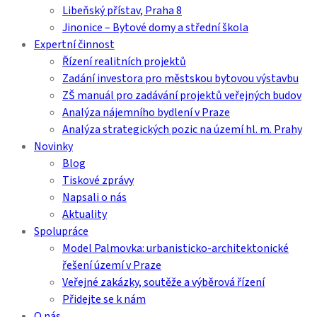
Libeňský přístav, Praha 8
Jinonice – Bytové domy a střední škola
Expertní činnost
Řízení realitních projektů
Zadání investora pro městskou bytovou výstavbu
ZŠ manuál pro zadávání projektů veřejných budov
Analýza nájemního bydlení v Praze
Analýza strategických pozic na území hl. m. Prahy
Novinky
Blog
Tiskové zprávy
Napsali o nás
Aktuality
Spolupráce
Model Palmovka: urbanisticko-architektonické
řešení území v Praze
Veřejné zakázky, soutěže a výběrová řízení
Přidejte se k nám
O nás