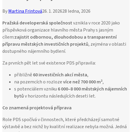
By
Martina Frintová
26. 1. 2026
28 ledna, 2026
Pražská developerská společnost
vznikla v roce 2020 jako
příspěvková organizace hlavního města Prahy s jasným
cílem:
zajistit odbornou, dlouhodobou a transparentní
přípravu městských investičních projektů
, zejména v oblasti
dostupného nájemního bydlení.
Za prvních pět let své existence PDS připravila:
přibližně
60 investičních akcí města
,
na pozemcích o rozloze
více než 700 000 m²
,
s potenciálem vzniku
6 000–8 000 městských nájemních
bytů
v horizontu následujících deseti let.
Co znamená projektová příprava
Role PDS spočívá v činnostech, které předcházejí samotné
výstavbě a bez nichž by kvalitní realizace nebyla možná. Jedná