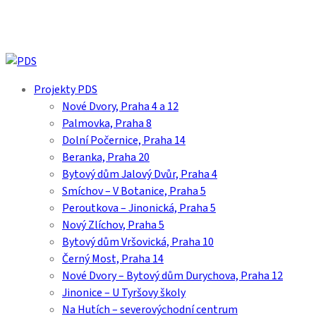
Skip
to
main
content
search
Menu
Projekty PDS
Nové Dvory, Praha 4 a 12
Palmovka, Praha 8
Dolní Počernice, Praha 14
Beranka, Praha 20
Bytový dům Jalový Dvůr, Praha 4
Smíchov – V Botanice, Praha 5
Peroutkova – Jinonická, Praha 5
Nový Zlíchov, Praha 5
Bytový dům Vršovická, Praha 10
Černý Most, Praha 14
Nové Dvory – Bytový dům Durychova, Praha 12
Jinonice – U Tyršovy školy
Na Hutích – severovýchodní centrum