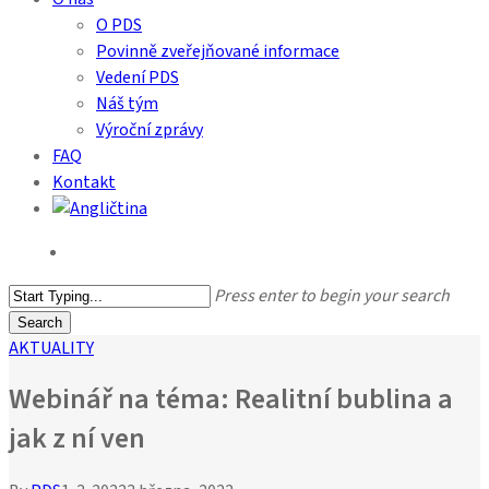
O PDS
Povinně zveřejňované informace
Vedení PDS
Náš tým
Výroční zprávy
FAQ
Kontakt
search
Press enter to begin your search
Search
Close
AKTUALITY
Search
Webinář na téma: Realitní bublina a
jak z ní ven