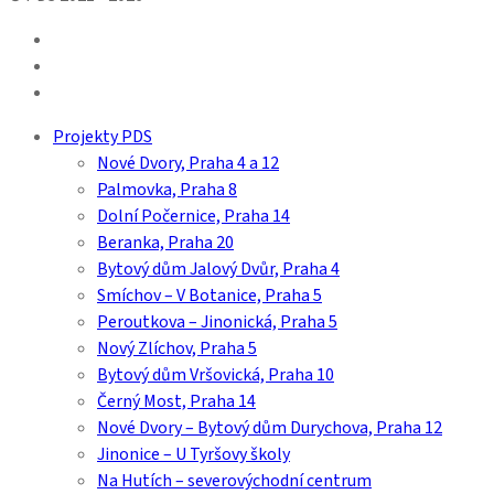
facebook
linkedin
youtube
Close
Projekty PDS
Menu
Nové Dvory, Praha 4 a 12
Palmovka, Praha 8
Dolní Počernice, Praha 14
Beranka, Praha 20
Bytový dům Jalový Dvůr, Praha 4
Smíchov – V Botanice, Praha 5
Peroutkova – Jinonická, Praha 5
Nový Zlíchov, Praha 5
Bytový dům Vršovická, Praha 10
Černý Most, Praha 14
Nové Dvory – Bytový dům Durychova, Praha 12
Jinonice – U Tyršovy školy
Na Hutích – severovýchodní centrum