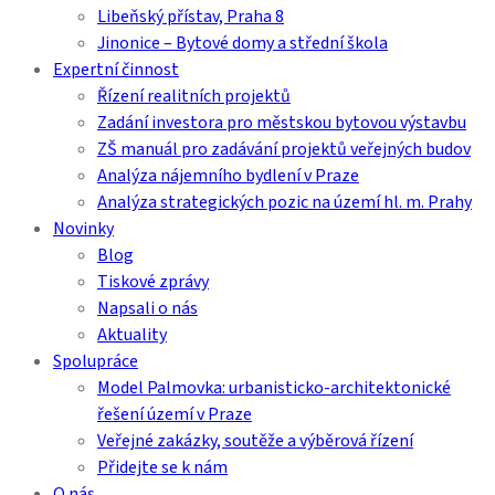
Libeňský přístav, Praha 8
Jinonice – Bytové domy a střední škola
Expertní činnost
Řízení realitních projektů
Zadání investora pro městskou bytovou výstavbu
ZŠ manuál pro zadávání projektů veřejných budov
Analýza nájemního bydlení v Praze
Analýza strategických pozic na území hl. m. Prahy
Novinky
Blog
Tiskové zprávy
Napsali o nás
Aktuality
Spolupráce
Model Palmovka: urbanisticko-architektonické
řešení území v Praze
Veřejné zakázky, soutěže a výběrová řízení
Přidejte se k nám
O nás