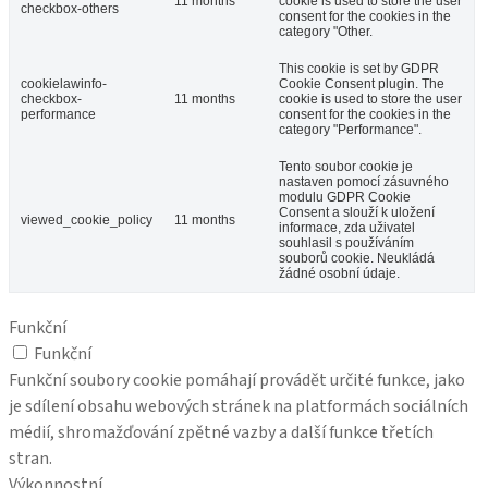
11 months
cookie is used to store the user
checkbox-others
consent for the cookies in the
category "Other.
This cookie is set by GDPR
cookielawinfo-
Cookie Consent plugin. The
checkbox-
11 months
cookie is used to store the user
performance
consent for the cookies in the
category "Performance".
Tento soubor cookie je
nastaven pomocí zásuvného
modulu GDPR Cookie
Consent a slouží k uložení
viewed_cookie_policy
11 months
informace, zda uživatel
souhlasil s používáním
souborů cookie. Neukládá
žádné osobní údaje.
Funkční
Funkční
Funkční soubory cookie pomáhají provádět určité funkce, jako
je sdílení obsahu webových stránek na platformách sociálních
médií, shromažďování zpětné vazby a další funkce třetích
stran.
Výkonnostní