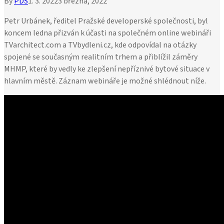
By
PDS
1. 3. 2022
3 března, 2022
Petr Urbánek, ředitel Pražské developerské společnosti, byl
koncem ledna přizván k účasti na společném online webináři
TVarchitect.com a TVbydleni.cz, kde odpovídal na otázky
spojené se současným realitním trhem a přiblížil záměry
MHMP, které by vedly ke zlepšení nepříznivé bytové situace v
hlavním městě. Záznam webináře je možné shlédnout níže.