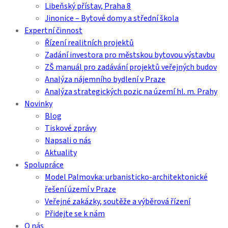
Libeňský přístav, Praha 8
Jinonice – Bytové domy a střední škola
Expertní činnost
Řízení realitních projektů
Zadání investora pro městskou bytovou výstavbu
ZŠ manuál pro zadávání projektů veřejných budov
Analýza nájemního bydlení v Praze
Analýza strategických pozic na území hl. m. Prahy
Novinky
Blog
Tiskové zprávy
Napsali o nás
Aktuality
Spolupráce
Model Palmovka: urbanisticko-architektonické
řešení území v Praze
Veřejné zakázky, soutěže a výběrová řízení
Přidejte se k nám
O nás