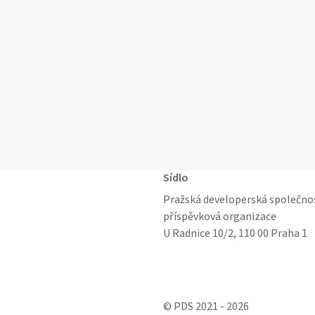
polyfunkční
dům
Zenklova-
Libeňský
most,
Praha
8
Sídlo
Pražská developerská společno
příspěvková organizace
U Radnice 10/2, 110 00 Praha 1
© PDS 2021 - 2026