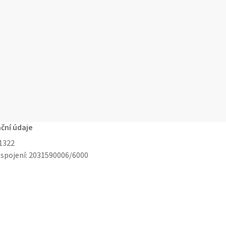
ační údaje
11322
 spojení: 2031590006/6000