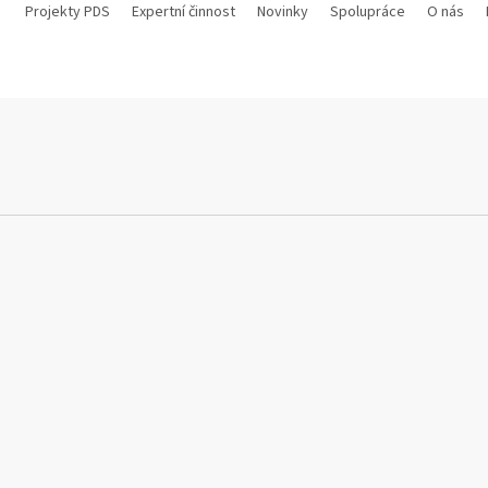
Projekty PDS
Expertní činnost
Novinky
Spolupráce
O nás
ws březen 2022 – rozhovor Petr Hlaváček
 ZPRÁVY
Výběrová řízení
otevřené výběrové řízení na zpracovatele návrhu projektu