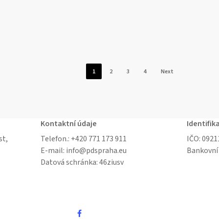
1
2
3
4
Next
Kontaktní údaje
Identifik
st,
Telefon.: +
420 771 173 911
IČO: 092
E-mail: info@pdspraha.eu
Bankovní
Datová schránka:
46ziusv
facebook