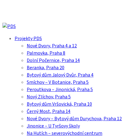
Skip
to
main
content
search
Menu
Projekty PDS
Nové Dvory, Praha 4 a 12
Palmovka, Praha 8
Dolní Počernice, Praha 14
Beranka, Praha 20
Bytový dům Jalový Dvůr, Praha 4
Smíchov – V Botanice, Praha 5
Peroutkova – Jinonická, Praha 5
Nový Zlíchov, Praha 5
Bytový dům Vršovická, Praha 10
Černý Most, Praha 14
Nové Dvory – Bytový dům Durychova, Praha 12
Jinonice – U Tyršovy školy
Na Hutích – severovýchodní centrum