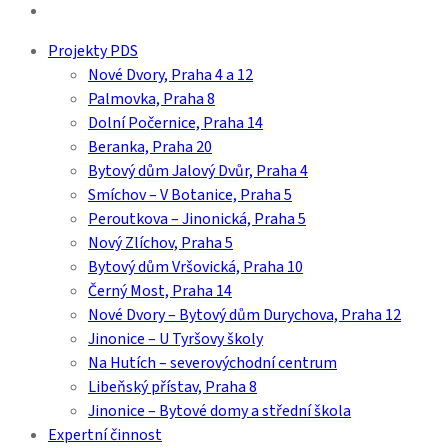
youtube
Close
Projekty PDS
Menu
Nové Dvory, Praha 4 a 12
Palmovka, Praha 8
Dolní Počernice, Praha 14
Beranka, Praha 20
Bytový dům Jalový Dvůr, Praha 4
Smíchov – V Botanice, Praha 5
Peroutkova – Jinonická, Praha 5
Nový Zlíchov, Praha 5
Bytový dům Vršovická, Praha 10
Černý Most, Praha 14
Nové Dvory – Bytový dům Durychova, Praha 12
Jinonice – U Tyršovy školy
Na Hutích – severovýchodní centrum
Libeňský přístav, Praha 8
Jinonice – Bytové domy a střední škola
Expertní činnost