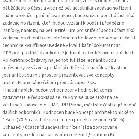
kvalifikačních předpokladů. V případě, že PDS obdrží více než
pět žádostí o účast a více než pět účastníků zadávacího řízení
řádně prokáže splnění kvalifikace, bude snížen počet účastníků
zadávacího řízení, kteří budou vyzváni k podání předběžné
nabídky/nabídky, na pět. Kritérium pro snížení počtu účastníků
zadávacího řízení bude založeno na bodovém ohodnocení části
technické kvalifikace uvedené v kvalifikační dokumentaci.
PDS předpokládá dvoukolové jednání o předběžných nabídkách.
Konkrétní požadavky na jednotlivé fáze jednání budou
upřesněny ve výzvě k podání předběžných nabídek. Účastníci
jednání budou mít prostor prezentovat své koncepty
architektonického řešení před zástupci PDS.
Finální nabídky budou vyhodnoceny hodnotící komisí
zadavatele. Předpokládá se, že komise bude složena ze
zástupců zadavatele, HMP, IPR Praha, městské části a případně
dalších odborníků. Hodnocen bude koncept architektonického
řešení (70 %) a nabídková cena za projektové práce (30 %).
Uchazeči / účastníci zadávacího řízení si za zpracované
koncepty rozdělí na skicovném celkem 1,5 milionu Kč.