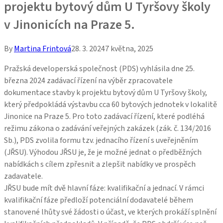
projektu bytový dům U Tyršovy školy
v Jinonicích na Praze 5.
By
Martina Frintová
28. 3. 2024
7 května, 2025
Pražská developerská společnost (PDS) vyhlásila dne 25.
března 2024 zadávací řízení na výběr zpracovatele
dokumentace stavby k projektu bytový dům U Tyršovy školy,
který předpokládá výstavbu cca 60 bytových jednotek v lokalitě
Jinonice na Praze 5. Pro toto zadávací řízení, které podléhá
režimu zákona o zadávání veřejných zakázek (zák. č. 134/2016
Sb.), PDS zvolila formu tzv. jednacího řízení s uveřejněním
(JŘSU). Výhodou JŘSU je, že je možné jednat o předběžných
nabídkách s cílem zpřesnit a zlepšit nabídky ve prospěch
zadavatele.
JŘSU bude mít dvě hlavní fáze: kvalifikační a jednací. V rámci
kvalifikační fáze předloží potenciální dodavatelé během
stanovené lhůty své žádosti o účast, ve kterých prokáží splnění