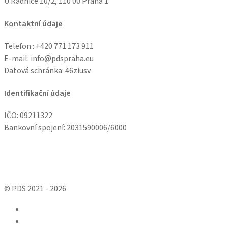
U Radnice 10/2, 110 00 Praha 1
Kontaktní údaje
Telefon.: +
420 771 173 911
E-mail: info@pdspraha.eu
Datová schránka:
46ziusv
Identifikační údaje
IČO: 09211322
Bankovní spojení: 2031590006/6000
© PDS 2021 - 2026
facebook
linkedin