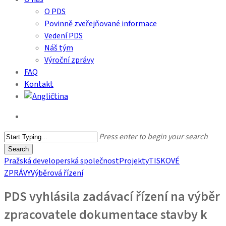
O PDS
Povinně zveřejňované informace
Vedení PDS
Náš tým
Výroční zprávy
FAQ
Kontakt
search
Press enter to begin your search
Search
Close
Pražská developerská společnost
Projekty
TISKOVÉ
Search
ZPRÁVY
Výběrová řízení
PDS vyhlásila zadávací řízení na výběr
zpracovatele dokumentace stavby k