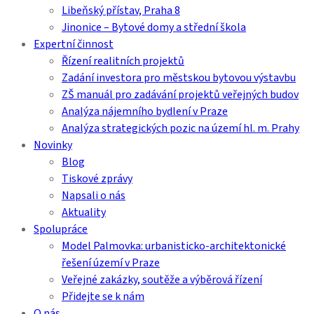
Libeňský přístav, Praha 8
Jinonice – Bytové domy a střední škola
Expertní činnost
Řízení realitních projektů
Zadání investora pro městskou bytovou výstavbu
ZŠ manuál pro zadávání projektů veřejných budov
Analýza nájemního bydlení v Praze
Analýza strategických pozic na území hl. m. Prahy
Novinky
Blog
Tiskové zprávy
Napsali o nás
Aktuality
Spolupráce
Model Palmovka: urbanisticko-architektonické
řešení území v Praze
Veřejné zakázky, soutěže a výběrová řízení
Přidejte se k nám
O nás