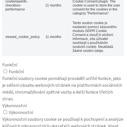
cookielawinfo-
Cookie Consent plugin. The
checkbox-
11 months
cookie is used to store the user
performance
consent for the cookies in the
category "Performance".
Tento soubor cookie je
nastaven pomocí zásuvného
modulu GDPR Cookie
Consent a slouží k uložení
viewed_cookie_policy
11 months
informace, zda uživatel
souhlasil s používáním
souborů cookie. Neukládá
žádné osobní údaje.
Funkční
Funkční
Funkční soubory cookie pomáhají provádět určité funkce, jako
je sdílení obsahu webových stránek na platformách sociálních
médií, shromažďování zpětné vazby a další funkce třetích
stran.
Výkonnostní
Výkonnostní
Výkonnostní soubory cookie se používají k pochopení a analýze
klíčových výkonnostních ukazatelů webových stránek, které