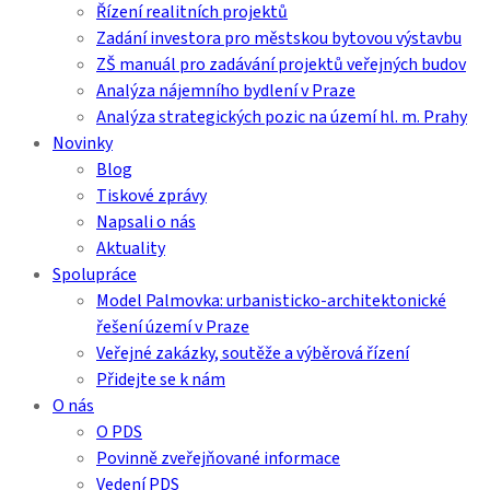
Řízení realitních projektů
Zadání investora pro městskou bytovou výstavbu
ZŠ manuál pro zadávání projektů veřejných budov
Analýza nájemního bydlení v Praze
Analýza strategických pozic na území hl. m. Prahy
Novinky
Blog
Tiskové zprávy
Napsali o nás
Aktuality
Spolupráce
Model Palmovka: urbanisticko-architektonické
řešení území v Praze
Veřejné zakázky, soutěže a výběrová řízení
Přidejte se k nám
O nás
O PDS
Povinně zveřejňované informace
Vedení PDS