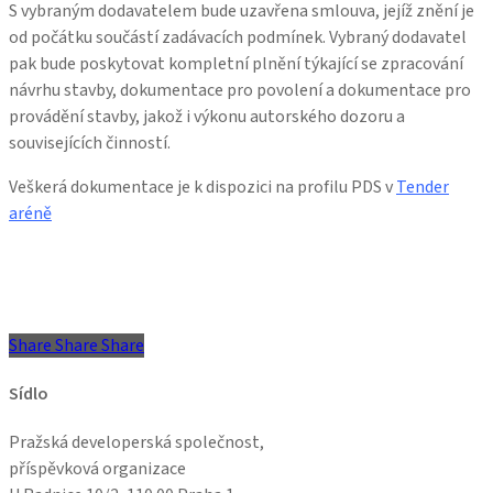
S vybraným dodavatelem bude uzavřena smlouva, jejíž znění je
od počátku součástí zadávacích podmínek. Vybraný dodavatel
pak bude poskytovat kompletní plnění týkající se zpracování
návrhu stavby, dokumentace pro povolení a dokumentace pro
provádění stavby, jakož i výkonu autorského dozoru a
souvisejících činností.
Veškerá dokumentace je k dispozici na profilu PDS v
Tender
aréně
Share
Share
Share
Share
Sídlo
Pražská developerská společnost,
příspěvková organizace